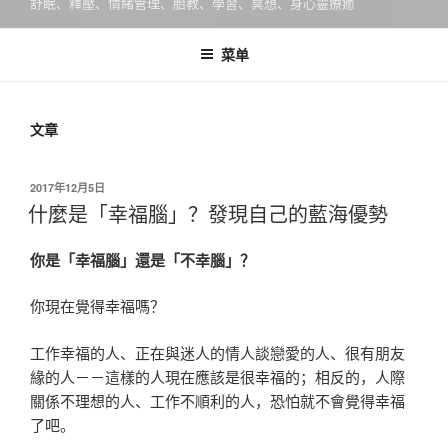
舒眠、釋壓、情緒管理、胎教、學習、冥想、身心靈療癒
菜单
文章
发
2017年12月5日
布
什麼是「幸福腦」？發現自己的藍海優勢
于
你是「幸福腦」還是「不幸腦」？
你現在覺得幸福嗎？
工作幸福的人、正在與迷人的情人談戀愛的人、很有朋友
緣的人－－這樣的人現在應該是很幸福的；相反的，人際
關係不理想的人、工作不順利的人，恐怕就不會覺得幸福
了吧。