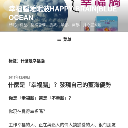
跳
幸福腦睡眠波HAPPY BRAIN|BLUE
至
OCEAN
内
容
舒眠、釋壓、情緒管理、胎教、學習、冥想、身心靈療癒
菜单
标签：什麼是幸福腦
发
2017年12月5日
布
什麼是「幸福腦」？發現自己的藍海優勢
于
你是「幸福腦」還是「不幸腦」？
你現在覺得幸福嗎？
工作幸福的人、正在與迷人的情人談戀愛的人、很有朋友