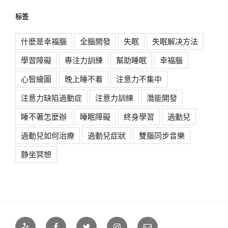
标签
什麼是幸福腦
全腦開發
失眠
失眠解决方法
學習障礙
專注力訓練
幫助睡眠
幸福腦
心智繪圖
晚上睡不着
注意力不集中
注意力缺陷過動症
注意力訓練
潛能開發
睡不著怎麼辦
睡眠障礙
終身學習
過動兒
過動兒如何治療
過動兒症狀
雙腦同步音樂
静坐冥想
Yelp
Facebook
Twitter
Instagram
电